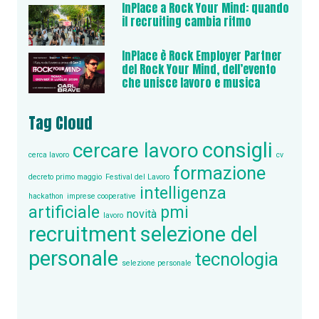
InPlace a Rock Your Mind: quando
il recruiting cambia ritmo
InPlace è Rock Employer Partner
del Rock Your Mind, dell’evento
che unisce lavoro e musica
Tag Cloud
consigli
cercare lavoro
cerca lavoro
cv
formazione
decreto primo maggio
Festival del Lavoro
intelligenza
hackathon
imprese cooperative
artificiale
pmi
novità
lavoro
recruitment
selezione del
personale
tecnologia
selezione personale