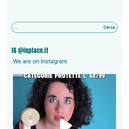
Cerca
IG @inplace.it
We are on Instagram
inplace.it
NUOVA OPPORTUNITÀ DI LAVORO A ROMA!
Se
...
Giu 24
2
0