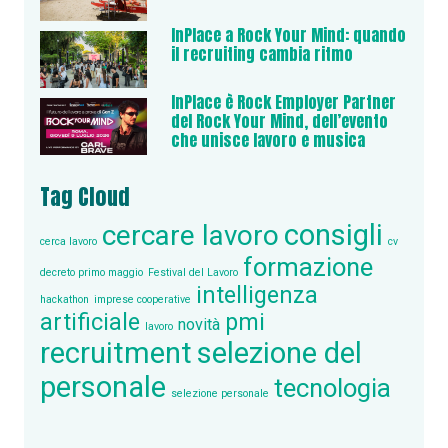
InPlace a Rock Your Mind: quando
il recruiting cambia ritmo
InPlace è Rock Employer Partner
del Rock Your Mind, dell’evento
che unisce lavoro e musica
Tag Cloud
consigli
cercare lavoro
cerca lavoro
cv
formazione
decreto primo maggio
Festival del Lavoro
intelligenza
hackathon
imprese cooperative
artificiale
pmi
novità
lavoro
recruitment
selezione del
personale
tecnologia
selezione personale