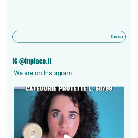
Cerca
IG @inplace.it
We are on Instagram
inplace.it
NUOVA OPPORTUNITÀ DI LAVORO A ROMA!
Se
...
Giu 24
2
0