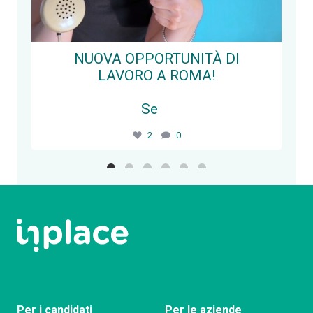
NUOVA OPPORTUNITÀ DI
LAVORO A ROMA!
Se
...
2
0
Segui su Instagram
Per i candidati
Per le aziende