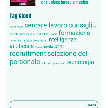
che unisce lavoro e musica
Tag Cloud
consigli
cercare lavoro
cerca lavoro
cv
formazione
decreto primo maggio
Festival del Lavoro
intelligenza
hackathon
imprese cooperative
artificiale
pmi
novità
lavoro
recruitment
selezione del
personale
tecnologia
selezione personale
Cerca