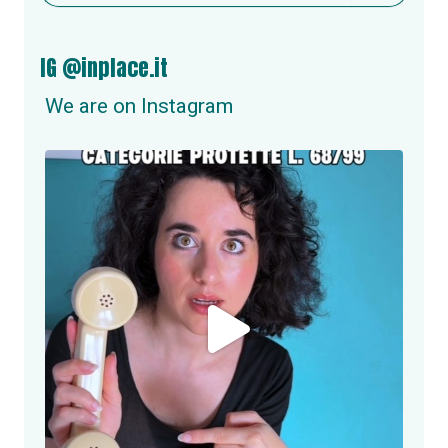
IG @inplace.it
We are on Instagram
inplace.it
NUOVA OPPORTUNITÀ DI LAVORO A ROMA!
Se
...
Giu 24
2
0