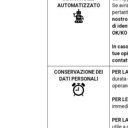
AUTOMATIZZATO
Se avra
pertant
nostro
di iden
OK/KO r
In cas
tue op
contatt
CONSERVAZIONE DEI
PER LA
DATI PERSONALI
durata 
operano
PER LE
immedia
PER LA
utile a