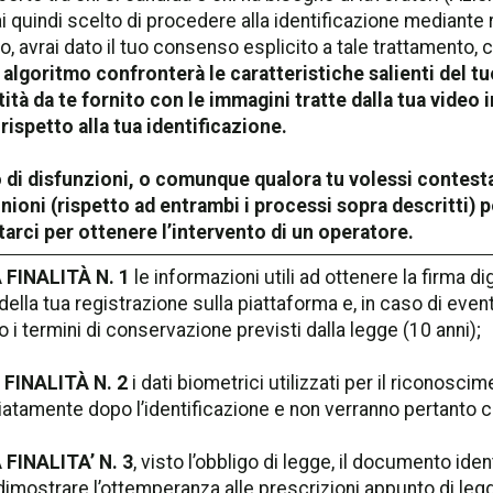
i quindi scelto di procedere alla identificazione mediant
o, avrai dato il tuo consenso esplicito a tale trattamento,
 algoritmo confronterà le caratteristiche salienti del t
tità da te fornito con le immagini tratte dalla tua video
ispetto alla tua identificazione.
o di disfunzioni, o comunque qualora tu volessi contest
inioni (rispetto ad entrambi i processi sopra descritti)
arci per ottenere l’intervento di un operatore.
 FINALITÀ N. 1
le informazioni utili ad ottenere la firma d
della tua registrazione sulla piattaforma e, in caso di event
 i termini di conservazione previsti dalla legge (10 anni);
 FINALITÀ N. 2
i dati biometrici utilizzati per il riconosci
tamente dopo l’identificazione e non verranno pertanto c
 FINALITA’ N. 3
, visto l’obbligo di legge, il documento ide
 dimostrare l’ottemperanza alle prescrizioni appunto di leg