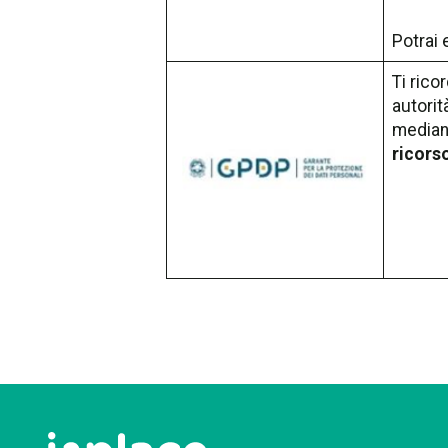
Potrai 
Ti rico
autorità
mediant
ricors