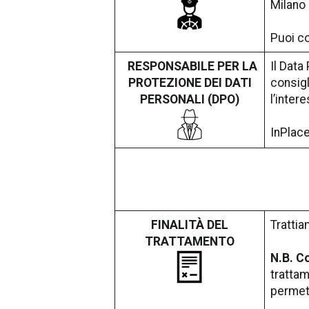
Milano 
Puoi co
RESPONSABILE PER LA
Il Data
PROTEZIONE DEI DATI
consigl
PERSONALI (DPO)
l’inter
InPlace
FINALITÀ DEL
Trattia
TRATTAMENTO
N.B. C
trattam
permett