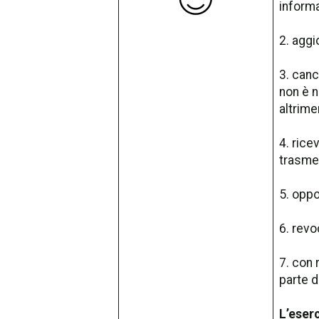
informa
2. aggi
3. canc
non è n
altrimen
4. rice
trasmes
5. oppo
6. revo
7. con 
parte d
L’eserc