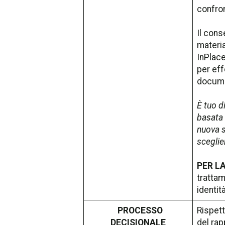
confron
Il cons
materia
InPlace 
per eff
documen
È tuo d
basata 
nuova s
sceglie
PER LA
trattam
identit
PROCESSO
Rispett
DECISIONALE
del rap