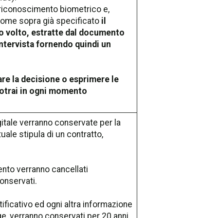
e riconoscimento biometrico e,
 come sopra già specificato
il
uo volto, estratte dal documento
 intervista fornendo quindi un
are la decisione o esprimere le
 potrai in ogni momento
igitale verranno conservate per la
uale stipula di un contratto,
mento verranno cancellati
onservati.
ntificativo ed ogni altra informazione
ge, verranno conservati per 20 anni