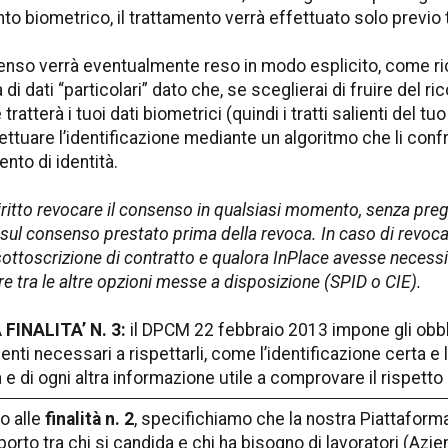
to biometrico, il trattamento verrà effettuato solo previo
enso verrà eventualmente reso in modo esplicito, come ri
 di dati “particolari” dato che, se sceglierai di fruire del 
tratterà i tuoi dati biometrici (quindi i tratti salienti del tuo
ettuare l’identificazione mediante un algoritmo che li confr
to di identità.
iritto revocare il consenso in qualsiasi momento, senza pregi
sul consenso prestato prima della revoca. In caso di revoca,
ottoscrizione di contratto e qualora InPlace avesse necessit
re tra le altre opzioni messe a disposizione (SPID o CIE).
 FINALITA’ N. 3:
il DPCM 22 febbraio 2013 impone gli obblig
enti necessari a rispettarli, come l’identificazione certa
à e di ogni altra informazione utile a comprovare il rispetto
o alle
finalità n. 2
, specifichiamo che la nostra Piattaform
porto tra chi si candida e chi ha bisogno di lavoratori (Azie