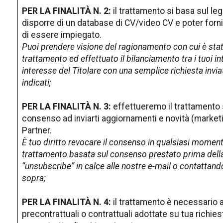
PER LA FINALITÀ N. 2:
il trattamento si basa sul leg
disporre di un database di CV/video CV e poter fornir
di essere impiegato.
Puoi prendere visione del ragionamento con cui è stata
trattamento ed effettuato il bilanciamento tra i tuoi inter
interesse del Titolare con una semplice richiesta inviat
indicati;
PER LA FINALITÀ N. 3:
effettueremo il trattamento 
consenso ad inviarti aggiornamenti e novità (marketi
Partner.
È tuo diritto revocare il consenso in qualsiasi momento
trattamento basata sul consenso prestato prima della
“unsubscribe” in calce alle nostre e-mail o contattandoci
sopra;
PER LA FINALITÀ N. 4:
il trattamento è necessario 
precontrattuali o contrattuali adottate su tua richie