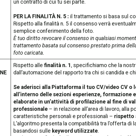
un contratto di cui tu sei parte.
PER LA FINALITÀ N. 5 :
il trattamento si basa sul 
Rispetto alla finalità n. 5 il consenso verrà eventual
semplice conferimento della foto.
È tuo diritto revocare il consenso in qualsiasi momento
trattamento basata sul consenso prestato prima della
foto caricata.
Rispetto alle
finalità n. 1
, specifichiamo che la nost
ONE
dall’automazione del rapporto tra chi si candida e chi
Se aderisci alla Piattaforma il tuo CV/video CV o l
all’interno delle sezioni esperienze, formazione 
elaborate in un’attività di profilazione al fine di v
professionale
– in relazione all’area di lavoro, alla p
caratteristiche personali e professionali –
rispetto 
L’algoritmo presenta la compatibilità tra l’offerta di l
basandosi sulle
keyword utilizzate
.