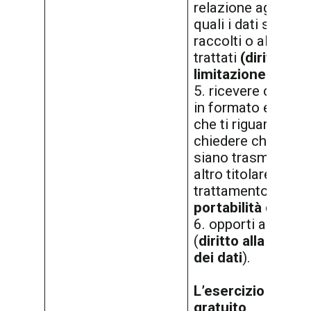
relazione agli scop
quali i dati sono st
raccolti o altriment
trattati
(diritto alla
limitazione)
;
5. ricevere copia d
in formato elettro
che ti riguardano e
chiedere che tali d
siano trasmessi a
altro titolare del
trattamento (
diritt
portabilità dei dat
6. opporti al tratt
(
diritto alla portab
dei dati
).
L’esercizio dei diri
gratuito
.