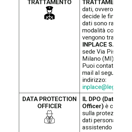
TRATTAMENTO
TRATTAMENTO
de
dati, ovvero colui 
decide le finalità pe
dati sono raccolti 
modalità con cui
vengono trattati, è
INPLACE S.R.L.
, c
sede Via Pisoni 2
Milano (MI).
Puoi contattarci vi
mail al seguente
indirizzo:
inplace@legalmail.
DATA PROTECTION
IL DPO (Data Prot
OFFICER
Officer)
è colui che
sulla protezione d
dati personali,
assistendo e