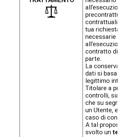
all’esecuzione di 
precontrattuali o
contrattuali adott
tua richiesta o
necessarie
all’esecuzione di u
contratto di cui tu 
parte.
La conservazione 
dati si basa invece
legittimo interesse
Titolare a procede
controlli, sia rand
che su segnalazio
un Utente, e a tutel
caso di contestazi
A tal proposito è s
svolto un
test di