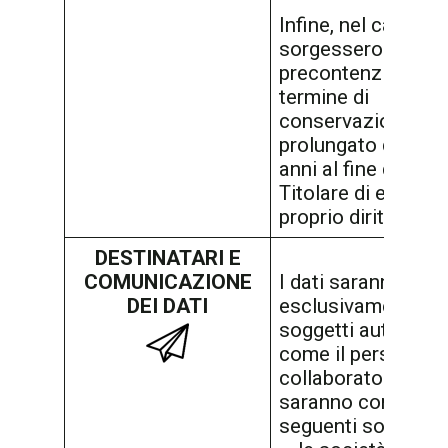
Infine, nel caso
sorgessero circos
precontenziose, il
termine di
conservazione sa
prolungato di ulter
anni al fine di gara
Titolare di esercita
proprio diritto di d
DESTINATARI E
COMUNICAZIONE
I dati saranno tratt
DEI DATI
esclusivamente d
soggetti autorizzat
come il personale 
collaboratori di In
saranno comunicat
seguenti soggetti: