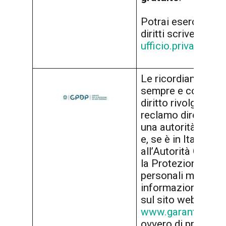
Potrai esercitare i
diritti scrivendo a:
ufficio.privacy@inp
Le ricordiamo che
sempre e comunq
diritto rivolgersi pe
reclamo direttame
una autorità di con
e, se è in Italia,
all’Autorità Garant
la Protezione dei d
personali mediante
informazioni che t
sul sito web
www.garanteprivac
ovvero di proporre