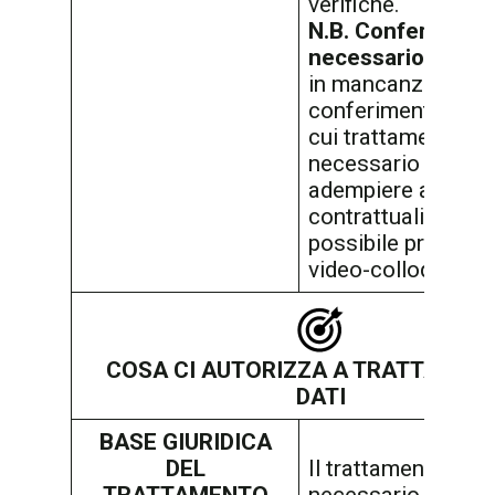
verifiche.
N.B. Conferiment
necessario
signif
in mancanza del
conferimento dei da
cui trattamento è
necessario per
adempiere ad obbl
contrattuali, non s
possibile proceder
video-colloquio.
COSA CI AUTORIZZA A TRATTARE I 
DATI
BASE GIURIDICA
DEL
Il trattamento è
TRATTAMENTO
necessario