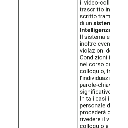
il video-colloquio 
trascritto in un te
scritto tramite l’ut
di un
sistema di
Intelligenza Artifi
Il sistema evidenz
inoltre eventuali
violazioni dei Term
Condizioni interve
nel corso del vide
colloquio, tramite
l’individuazione di
parole-chiave
significative.
In tali casi il nostr
personale di backo
procederà quindi a
rivedere il video-
colloquio e a verifi