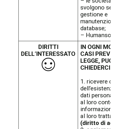
– le società che
svolgono servizi d
gestione e
manutenzione dei
database;
– Humansolution S
DIRITTI
IN OGNI MOMENTO
DELL’INTERESSATO
CASI PREVISTI D
LEGGE, PUOI
CHIEDERCI DI:
1. ricevere confe
dell’esistenza dei 
dati personali, ac
al loro contenuto e
informazioni con
al loro trattament
(diritto di accesso