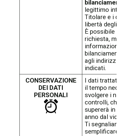
bilanciamento
tra 
legittimo interesse
Titolare e i diritti e
libertà degli intere
È possibile ottener
richiesta, maggiori
informazioni sul te
bilanciamento scr
agli indirizzi sopra
indicati.
CONSERVAZIONE
I dati trattati sara
DEI DATI
il tempo necessari
PERSONALI
svolgere i necessa
controlli, che non
supererà in ogni c
anno dal video-col
Ti segnaliamo che,
semplificare le ver