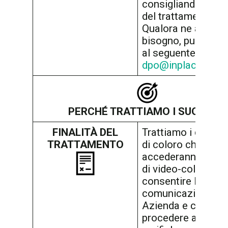
consigliando il Tit
del trattamento.
Qualora ne avesse
bisogno, può conta
al seguente recapi
dpo@inplace.it
PERCHÉ TRATTIAMO I SUOI DATI
FINALITÀ DEL
Trattiamo i dati pe
TRATTAMENTO
di coloro che
accederanno al si
di video-colloqui p
consentire la
comunicazione tra
Azienda e candida
procedere a eventu