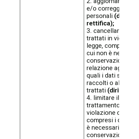
2. aggiornare, mod
e/o correggere i tu
personali
(diritto d
rettifica);
3. cancellare i dati
trattati in violazio
legge, compresi i d
cui non è necessar
conservazione in
relazione agli scop
quali i dati sono st
raccolti o altriment
trattati
(diritto all’
4. limitare il loro
trattamento se trat
violazione di legge
compresi i dati di 
è necessaria la
conservazione in