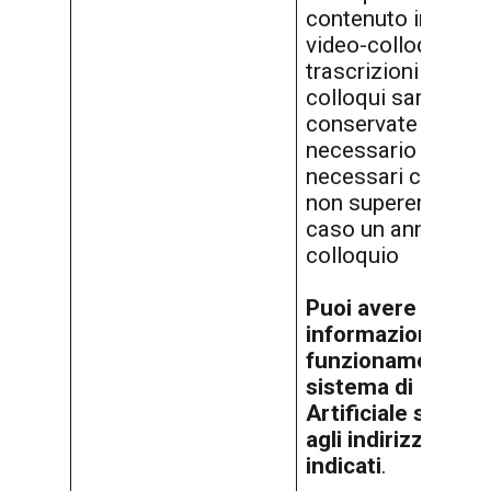
contenuto integral
video-colloquio. L
trascrizioni dei vi
colloqui saranno
conservate per il 
necessario a svolg
necessari controlli
non supererà in og
caso un anno dal v
colloquio
Puoi avere maggi
informazioni sul
funzionamento de
sistema di Intelli
Artificiale scrive
agli indirizzi sopr
indicati
.